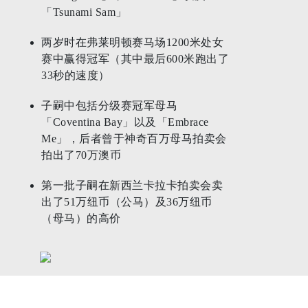
「Tsunami Sam」
两岁时在弗莱明顿赛马场1200米处女
赛中赢得冠军（其中最后600米跑出了
33秒的速度）
子嗣中包括分级赛冠军母马
「Coventina Bay」以及「Embrace
Me」，后者曾于神奇百万母马拍卖会
拍出了70万澳币
第一批子嗣在新西兰卡拉卡拍卖会卖
出了51万纽币（公马）及36万纽币
（母马）的高价