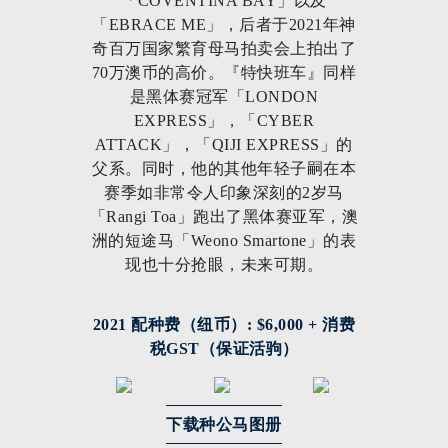
「COVENTINA BAY」以及
「EBRACE ME」，后者于2021年神
奇百万国家繁育母马拍卖会上拍出了
70万澳币的高价。『特快班车』同样
是黑体赛冠军「LONDON
EXPRESS」，「CYBER
ATTACK」，「QIJI EXPRESS」的
父系。同时，他的其他年轻子嗣在本
赛季如非常令人印象深刻的2岁马
「Rangi Toa」跑出了黑体赛亚军，澳
洲的短途马「Weono Smartone」的表
现也十分抢眼，未来可期。
2021 配种费（纽币）: $6,000 + 消费
税GST（保证活驹）
下载种公马图册