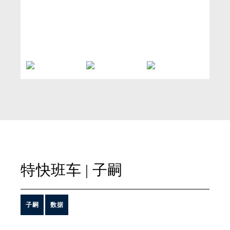
特快班车
| 子嗣
子嗣
数据