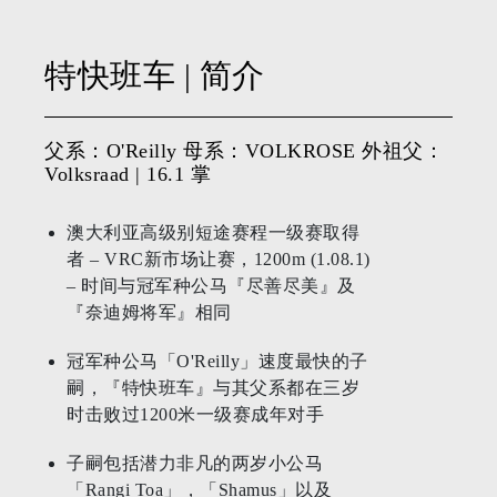
特快班车
| 简介
父系：O'Reilly 母系：VOLKROSE 外祖父：
Volksraad | 16.1 掌
澳大利亚高级别短途赛程一级赛取得
者 – VRC新市场让赛，1200m (1.08.1)
– 时间与冠军种公马『尽善尽美』及
『奈迪姆将军』相同
冠军种公马「O'Reilly」速度最快的子
嗣，『特快班车』与其父系都在三岁
时击败过1200米一级赛成年对手
子嗣包括潜力非凡的两岁小公马
「Rangi Toa」，「Shamus」以及